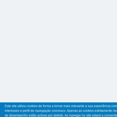
Este site utiliza cookies de forma a tornar mais relevante a sua experiência
interesses e perfil de navegação connosco. Apenas as cookies estritamente ne
de
desempenho
estão activas por defeito. Ao navegar no site estará a consenti