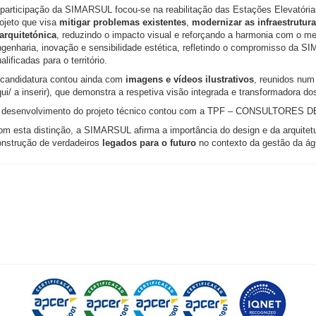
 participação da SIMARSUL focou-se na reabilitação das Estações Elevatóri
ojeto que visa
mitigar problemas existentes
,
modernizar as infraestrutur
 arquitetónica
, reduzindo o impacto visual e reforçando a harmonia com o 
ngenharia, inovação e sensibilidade estética, refletindo o compromisso da
alificadas para o território.
 candidatura contou ainda com
imagens e vídeos ilustrativos
, reunidos num 
ui/ a inserir), que demonstra a respetiva visão integrada e transformadora 
 desenvolvimento do projeto técnico contou com a TPF – CONSULTORE
m esta distinção, a SIMARSUL afirma a importância do design e da arquitetur
onstrução de verdadeiros
legados para o futuro
no contexto da gestão da ág
.