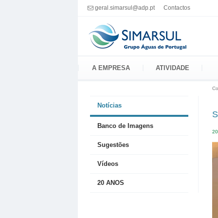
Passar
geral.simarsul@adp.pt
Contactos
para
o
conteúdo
principal
A EMPRESA
ATIVIDADE
Co
Notícias
S
Banco de Imagens
20
Sugestões
Vídeos
20 ANOS