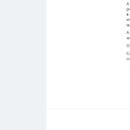
A
pr
e
e
qu
A
aq
O
Co
c