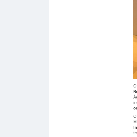
O
R
Á
i
o
O
Ma
I
t