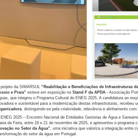
 projeto da SIMARSUL
“Reabilitação e Beneficiações de Infraestruturas 
ossio e Praia”
esteve em exposição no
Stand F da APDA -
Associação Por
guas, que integrou o Programa Cultural do ENEG 2025. A candidatura ao res
novadora e sustentável para a modernização destas infraestruturas, recebeu
rganizadora
, distinguindo-se pela criatividade, relevância e alinhamento com
 ENEG 2025 – Encontro Nacional de Entidades Gestoras de Água e Saneame
ria da Feira, entre 18 e 21 de novembro de 2025, e apresentou o programa c
novação no Setor da Água”
, uma iniciativa que valoriza a integração entre ci
ransformação do setor da água em Portugal.