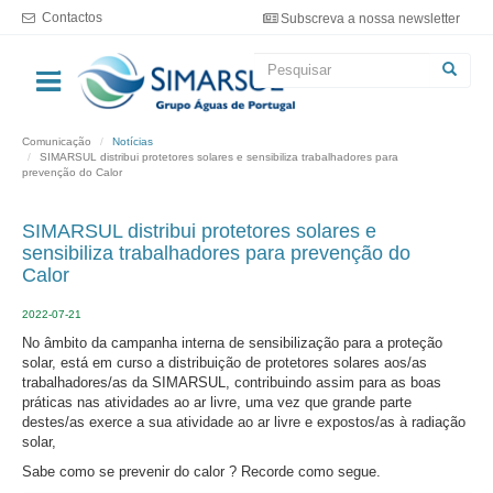
Passar
Contactos
Subscreva a nossa newsletter
para
o
Formulário
conteúdo
principal
de
Pesquisar
pesquisa
Comunicação
Notícias
SIMARSUL distribui protetores solares e sensibiliza trabalhadores para
prevenção do Calor
SIMARSUL distribui protetores solares e
sensibiliza trabalhadores para prevenção do
Calor
2022-07-21
No âmbito da campanha interna de sensibilização para a proteção
solar, está em curso a distribuição de protetores solares aos/as
trabalhadores/as da SIMARSUL, contribuindo assim para as boas
práticas nas atividades ao ar livre, uma vez que grande parte
destes/as exerce a sua atividade ao ar livre e expostos/as à radiação
solar,
Sabe como se prevenir do calor ? Recorde como segue.